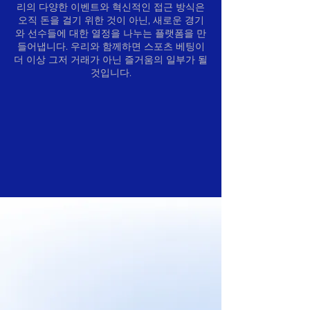
리의 다양한 이벤트와 혁신적인 접근 방식은
오직 돈을 걸기 위한 것이 아닌, 새로운 경기
와 선수들에 대한 열정을 나누는 플랫폼을 만
들어냅니다. 우리와 함께하면 스포츠 베팅이
더 이상 그저 거래가 아닌 즐거움의 일부가 될
것입니다.
벳엔드
라이브
스포츠
진정한 스포츠 열정을 느껴보세요!