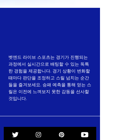
벳엔드 신속한 판단, 놀라운
스릴
벳엔드 라이브 스포츠는 경기가 진행되는
과정에서 실시간으로 배팅할 수 있는 독특
한 경험을 제공합니다. 경기 상황이 변화할
때마다 판단을 조정하고 스릴 넘치는 순간
들을 즐겨보세요. 승패 예측을 통해 얻는 스
릴은 이전에 느껴보지 못한 감동을 선사할
것입니다.
벳엔드 전략적인 판돈