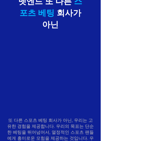
벳엔드 또 다른
스
포츠 베팅
회사가
아닌
또 다른 스포츠 베팅 회사가 아닌, 우리는 고
유한 경험을 제공합니다. 우리의 목표는 단순
한 베팅을 뛰어넘어서, 열정적인 스포츠 팬들
에게 흥미로운 모험을 제공하는 것입니다. 우